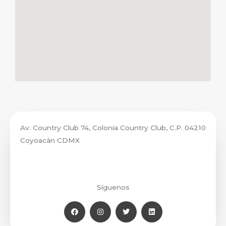
Av. Country Club 74, Colonia Country Club, C.P. 04210
Coyoacán CDMX
Síguenos
F
I
T
L
a
n
w
i
c
s
i
n
e
t
t
k