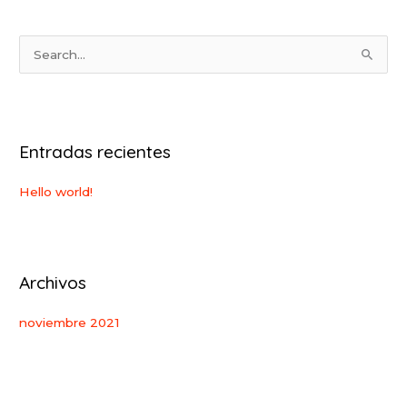
B
u
s
c
Entradas recientes
a
r
Hello world!
:
Archivos
noviembre 2021